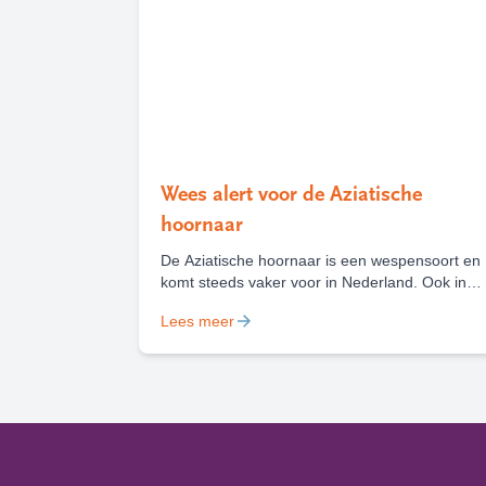
Wees alert voor de Aziatische
hoornaar
De Aziatische hoornaar is een wespensoort en
komt steeds vaker voor in Nederland. Ook in
Haarlem en Heemstede zijn deze zomer al
Lees meer
diverse nesten van deze wesp gevonden en
weggehaald. Het is belangrijk om een nest van
de Aziatische hoornaar te melden, zodat deze
kan worden weggehaald.