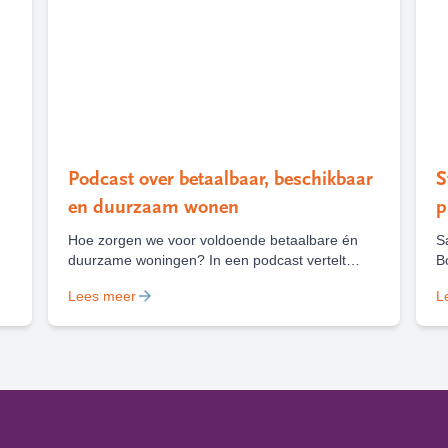
Podcast over betaalbaar, beschikbaar
S
en duurzaam wonen
p
Hoe zorgen we voor voldoende betaalbare én
S
duurzame woningen? In een podcast vertelt
B
directeur-bestuurder Marieke Heilbron over de
v
Lees meer
L
keuzes, uitdagingen en kansen die daarbij
v
komen kijken, met houtbouw als belangrijk
H
voorbeeld.
b
r