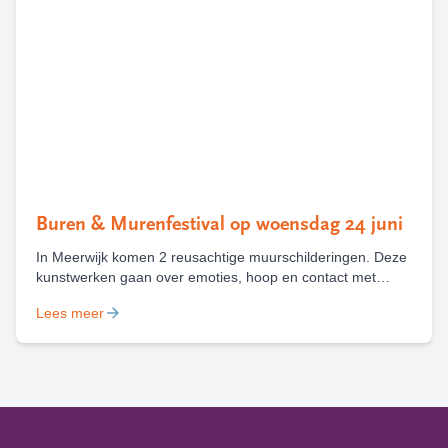
Buren & Murenfestival op woensdag 24 juni
In Meerwijk komen 2 reusachtige muurschilderingen. Deze
kunstwerken gaan over emoties, hoop en contact met
elkaar. De schilderingen zorgen voor een fijn en trots
Lees meer
Meerwijk. De muurschilderingen worden feestelijk onthuld
tijdens het Buren & Murenfestival. Dat is op woensdag 24
juni, om 14.00 uur op het Da Vinciplein.