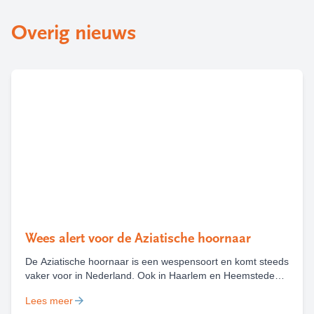
Overig nieuws
Wees alert voor de Aziatische hoornaar
De Aziatische hoornaar is een wespensoort en komt steeds
vaker voor in Nederland. Ook in Haarlem en Heemstede
zijn deze zomer al diverse nesten van deze wesp
Lees meer
gevonden en weggehaald. Het is belangrijk om een nest