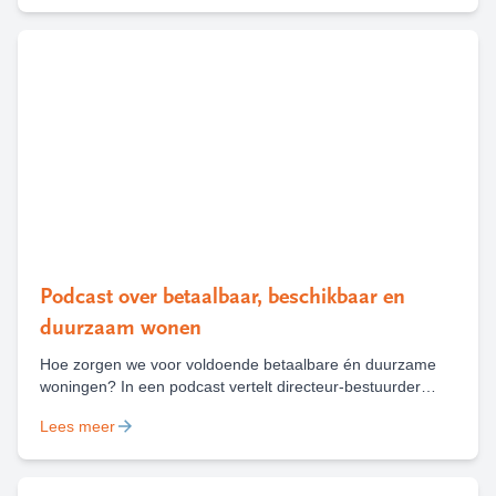
van de Aziatische hoornaar te melden, zodat deze kan
worden weggehaald.
Podcast over betaalbaar, beschikbaar en
duurzaam wonen
Hoe zorgen we voor voldoende betaalbare én duurzame
woningen? In een podcast vertelt directeur-bestuurder
Marieke Heilbron over de keuzes, uitdagingen en kansen
Lees meer
die daarbij komen kijken, met houtbouw als belangrijk
voorbeeld.