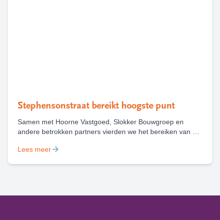
Stephensonstraat bereikt hoogste punt
Samen met Hoorne Vastgoed, Slokker Bouwgroep en
andere betrokken partners vierden we het bereiken van het
hoogste punt van nieuwbouwproject Stephensonstraat in
Lees meer
Haarlem. Waar in oktober 2024 nog een bouwbord stond,
staat nu een gebouw dat straks ruimte biedt aan 68 sociale
huurwoningen.