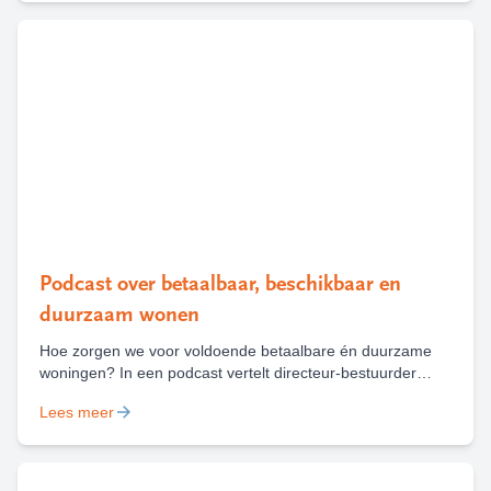
worden weggehaald.
Podcast over betaalbaar, beschikbaar en
duurzaam wonen
Hoe zorgen we voor voldoende betaalbare én duurzame
woningen? In een podcast vertelt directeur-bestuurder
Marieke Heilbron over de keuzes, uitdagingen en kansen
Lees meer
die daarbij komen kijken, met houtbouw als belangrijk
voorbeeld.