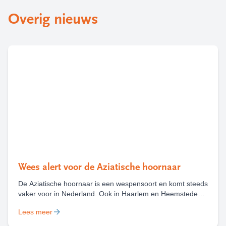
Overig nieuws
Wees alert voor de Aziatische hoornaar
De Aziatische hoornaar is een wespensoort en komt steeds
vaker voor in Nederland. Ook in Haarlem en Heemstede
zijn deze zomer al diverse nesten van deze wesp
Lees meer
gevonden en weggehaald. Het is belangrijk om een nest
van de Aziatische hoornaar te melden, zodat deze kan