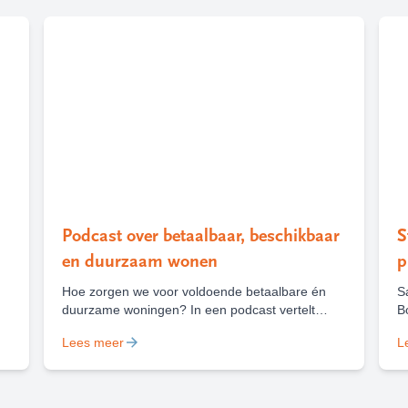
Podcast over betaalbaar, beschikbaar
S
en duurzaam wonen
p
Hoe zorgen we voor voldoende betaalbare én
S
duurzame woningen? In een podcast vertelt
B
directeur-bestuurder Marieke Heilbron over de
v
Lees meer
L
keuzes, uitdagingen en kansen die daarbij
v
komen kijken, met houtbouw als belangrijk
H
voorbeeld.
b
r