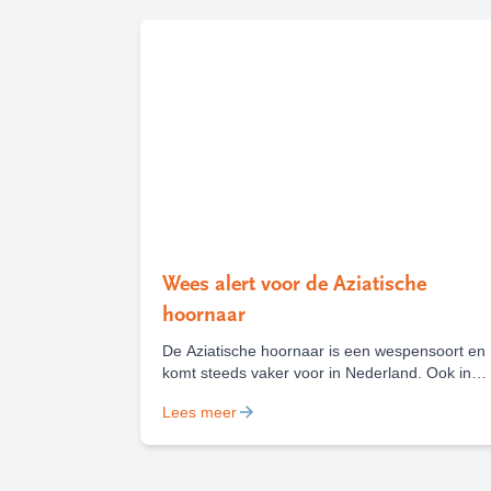
Wees alert voor de Aziatische
hoornaar
De Aziatische hoornaar is een wespensoort en
komt steeds vaker voor in Nederland. Ook in
Haarlem en Heemstede zijn deze zomer al
Lees meer
diverse nesten van deze wesp gevonden en
weggehaald. Het is belangrijk om een nest van
de Aziatische hoornaar te melden, zodat deze
kan worden weggehaald.